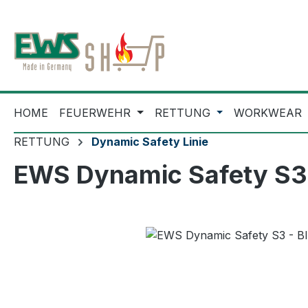
m Hauptinhalt springen
Zur Suche springen
Zur Hauptnavigation springen
HOME
FEUERWEHR
RETTUNG
WORKWEAR
RETTUNG
Dynamic Safety Linie
EWS Dynamic Safety S3 
Bildergalerie überspringen