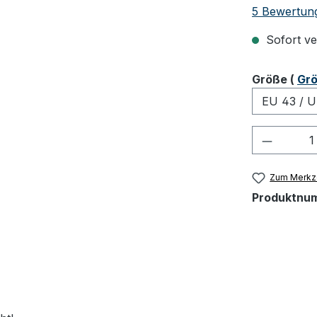
Durchschnit
5 Bewertun
Sofort ver
ausw
Größe
(
Grö
Produkt
Zum Merkze
Produktnu