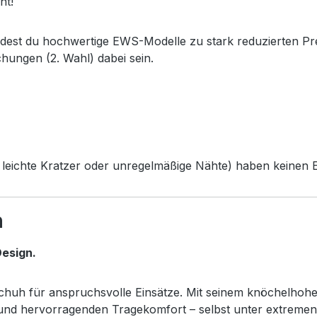
ht!
ndest du hochwertige EWS-Modelle zu stark reduzierten Pr
chungen (2. Wahl) dabei sein.
leichte Kratzer oder unregelmäßige Nähte) haben keinen Ei
h
esign.
sschuh für anspruchsvolle Einsätze. Mit seinem knöchelhoh
z und hervorragenden Tragekomfort – selbst unter extreme