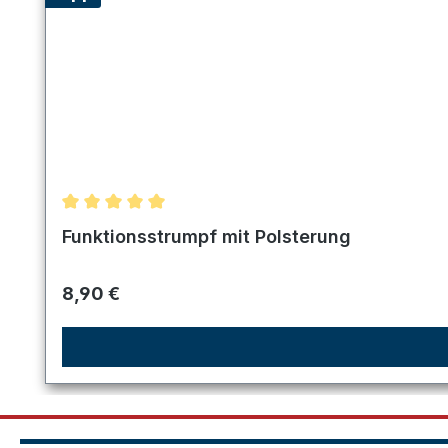
Durchschnittliche Bewertung von 5 von 5 Sternen
Funktionsstrumpf mit Polsterung
Regulärer Preis:
8,90 €