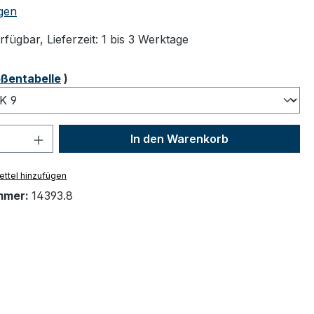
tliche Bewertung von 4.8 von 5 Sternen
gen
fügbar, Lieferzeit: 1 bis 3 Werktage
ählen
ßentabelle
)
 Anzahl: Gib den gewünschten Wert ein 
In den Warenkorb
ttel hinzufügen
mmer:
14393.8