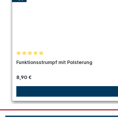
Durchschnittliche Bewertung von 5 von 5 Sternen
Funktionsstrumpf mit Polsterung
Regulärer Preis:
8,90 €