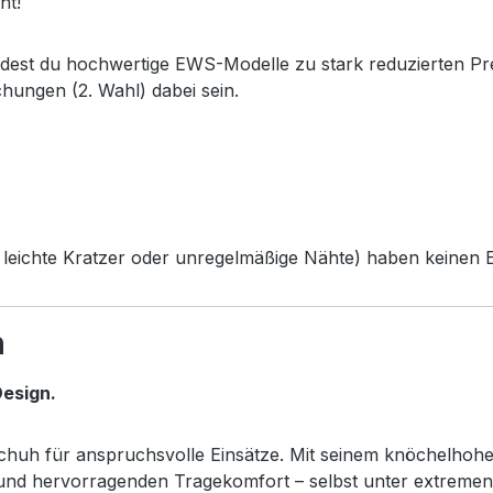
ht!
ndest du hochwertige EWS-Modelle zu stark reduzierten Pr
chungen (2. Wahl) dabei sein.
leichte Kratzer oder unregelmäßige Nähte) haben keinen Ei
h
esign.
sschuh für anspruchsvolle Einsätze. Mit seinem knöchelhoh
z und hervorragenden Tragekomfort – selbst unter extreme