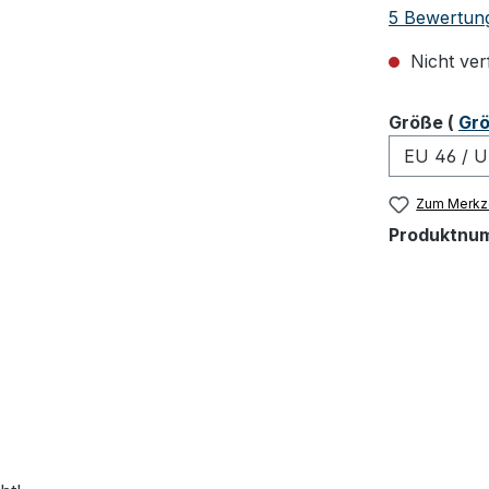
Durchschnit
5 Bewertun
Nicht ver
ausw
Größe
(
Grö
Zum Merkze
Produktnu