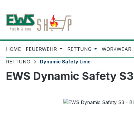
m Hauptinhalt springen
Zur Suche springen
Zur Hauptnavigation springen
HOME
FEUERWEHR
RETTUNG
WORKWEAR
RETTUNG
Dynamic Safety Linie
EWS Dynamic Safety S3 
Bildergalerie überspringen