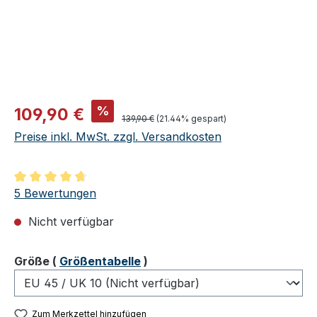
Verkaufspreis:
%
109,90 €
Regulärer Preis:
139,90 €
(21.44% gespart)
Preise inkl. MwSt. zzgl. Versandkosten
Durchschnittliche Bewertung von 4.8 von 5 Sternen
5 Bewertungen
Nicht verfügbar
auswählen
Größe
(
Größentabelle
)
Zum Merkzettel hinzufügen