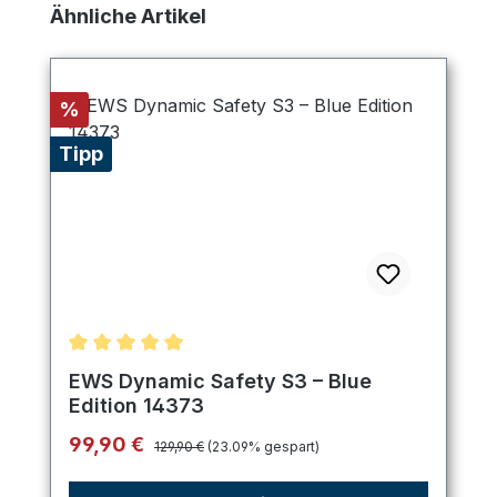
Produktgalerie überspringen
Ähnliche Artikel
Rabatt
%
Tipp
Durchschnittliche Bewertung von 5 von 5 Sternen
EWS Dynamic Safety S3 – Blue
Edition 14373
Regulärer Preis:
Verkaufspreis:
99,90 €
129,90 €
(23.09% gespart)