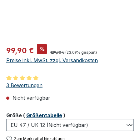
Verkaufspreis:
%
99,90 €
Regulärer Preis:
129,90 €
(23.09% gespart)
Preise inkl. MwSt. zzgl. Versandkosten
Durchschnittliche Bewertung von 5 von 5 Sternen
3 Bewertungen
Nicht verfügbar
auswählen
Größe
(
Größentabelle
)
Zum Merkzettel hinzufügen