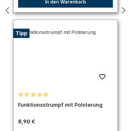
In den Warenkorb
Tipp
Durchschnittliche Bewertung von 5 von 5 Sternen
Funktionsstrumpf mit Polsterung
Regulärer Preis:
8,90 €