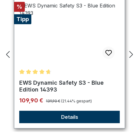
Rabatt
%
Tipp
Durchschnittliche Bewertung von 4.8 von 5 Stern
EWS Dynamic Safety S3 - Blue
Edition 14393
Regulärer Preis:
Verkaufspreis:
109,90 €
139,90 €
(21.44% gespart)
Details