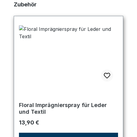
Produktgalerie überspringen
Zubehör
Floral Imprägnierspray für Leder
und Textil
Regulärer Preis:
13,90 €