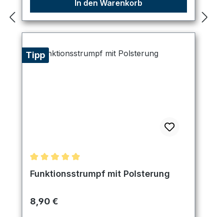
In den Warenkorb
Tipp
Durchschnittliche Bewertung von 5 von 5 Sternen
Funktionsstrumpf mit Polsterung
Regulärer Preis:
8,90 €