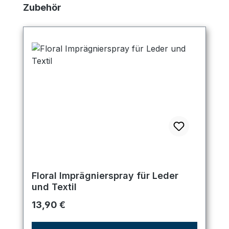
Produktgalerie überspringen
Zubehör
Floral Imprägnierspray für Leder
und Textil
Regulärer Preis:
13,90 €