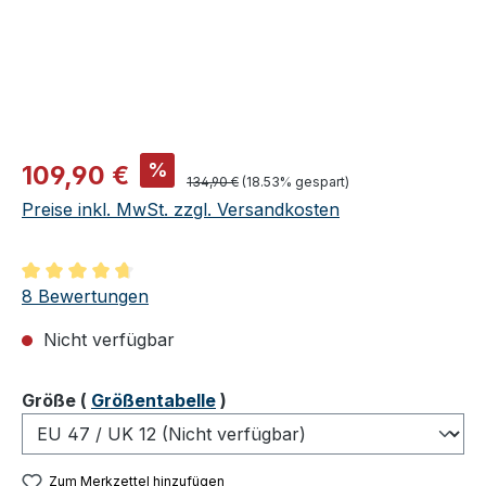
Verkaufspreis:
%
109,90 €
Regulärer Preis:
134,90 €
(18.53% gespart)
Preise inkl. MwSt. zzgl. Versandkosten
Durchschnittliche Bewertung von 4.75 von 5 Sternen
8 Bewertungen
Nicht verfügbar
auswählen
Größe
(
Größentabelle
)
Zum Merkzettel hinzufügen