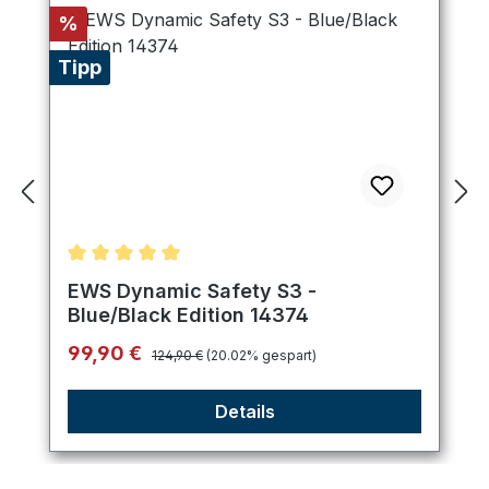
Rabatt
%
Tipp
Durchschnittliche Bewertung von 5 von 5 Sternen
EWS Dynamic Safety S3 -
Blue/Black Edition 14374
Regulärer Preis:
Verkaufspreis:
99,90 €
124,90 €
(20.02% gespart)
Details