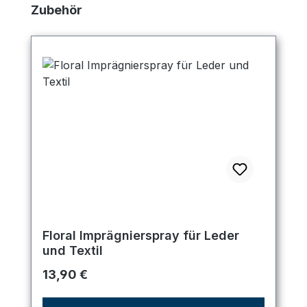
Produktgalerie überspringen
Zubehör
Floral Imprägnierspray für Leder
und Textil
Regulärer Preis:
13,90 €