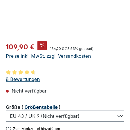
Verkaufspreis:
%
109,90 €
Regulärer Preis:
134,90 €
(18.53% gespart)
Preise inkl. MwSt. zzgl. Versandkosten
Durchschnittliche Bewertung von 4.75 von 5 Sternen
8 Bewertungen
Nicht verfügbar
auswählen
Größe
(
Größentabelle
)
Zum Merkzettel hinzufügen