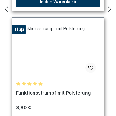
In den Warenkorb
Tipp
Durchschnittliche Bewertung von 5 von 5 Sternen
Funktionsstrumpf mit Polsterung
Regulärer Preis:
8,90 €