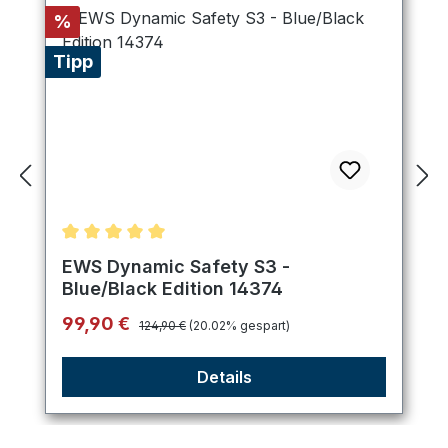
Rabatt
%
Tipp
Durchschnittliche Bewertung von 5 von 5 Sternen
EWS Dynamic Safety S3 -
Blue/Black Edition 14374
Regulärer Preis:
Verkaufspreis:
99,90 €
124,90 €
(20.02% gespart)
Details