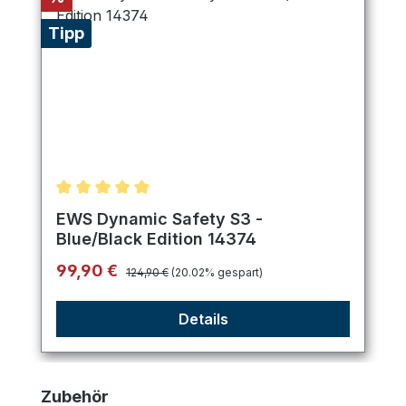
Tipp
Durchschnittliche Bewertung von 5 von 5 Sternen
EWS Dynamic Safety S3 -
Blue/Black Edition 14374
Regulärer Preis:
Verkaufspreis:
99,90 €
124,90 €
(20.02% gespart)
Details
Produktgalerie überspringen
Zubehör