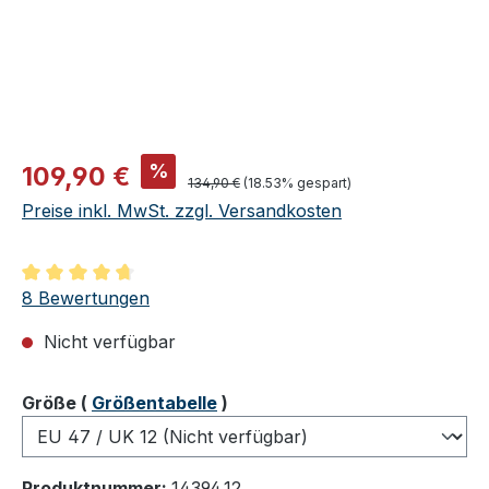
Verkaufspreis:
%
109,90 €
Regulärer Preis:
134,90 €
(18.53% gespart)
Preise inkl. MwSt. zzgl. Versandkosten
Durchschnittliche Bewertung von 4.75 von 5 Sternen
8 Bewertungen
Nicht verfügbar
auswählen
Größe
(
Größentabelle
)
Produktnummer:
14394.12