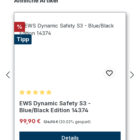
Ähnliche Artikel
Rabatt
%
Tipp
Durchschnittliche Bewertung von 5 von 5 Sternen
EWS Dynamic Safety S3 -
Blue/Black Edition 14374
Regulärer Preis:
Verkaufspreis:
99,90 €
124,90 €
(20.02% gespart)
Details