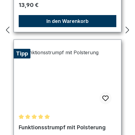
Regulärer Preis:
13,90 €
In den Warenkorb
Tipp
Durchschnittliche Bewertung von 5 von 5 Sternen
Funktionsstrumpf mit Polsterung