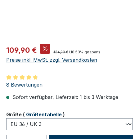
Verkaufspreis:
%
109,90 €
Regulärer Preis:
134,90 €
(18.53% gespart)
Preise inkl. MwSt. zzgl. Versandkosten
Durchschnittliche Bewertung von 4.75 von 5 Sternen
8 Bewertungen
Sofort verfügbar, Lieferzeit: 1 bis 3 Werktage
auswählen
Größe
(
Größentabelle
)