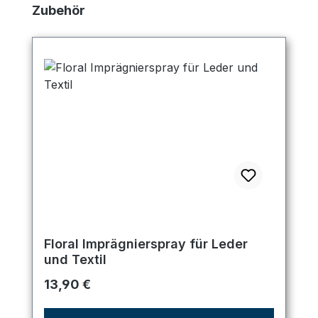
Produktgalerie überspringen
Zubehör
Floral Imprägnierspray für Leder
und Textil
Regulärer Preis:
13,90 €