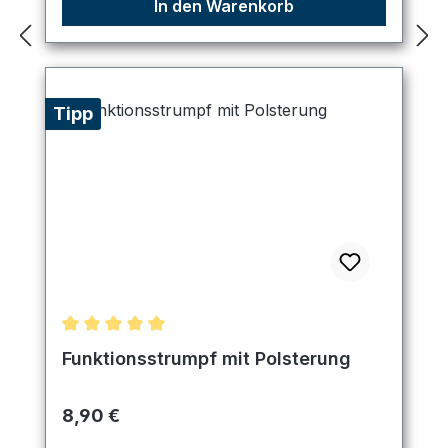
In den Warenkorb
Tipp
Durchschnittliche Bewertung von 5 von 5 Sternen
Funktionsstrumpf mit Polsterung
Regulärer Preis:
8,90 €