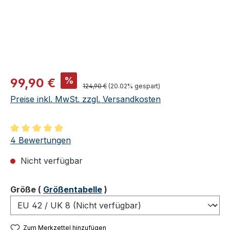
Verkaufspreis:
%
99,90 €
Regulärer Preis:
124,90 €
(20.02% gespart)
Preise inkl. MwSt. zzgl. Versandkosten
Durchschnittliche Bewertung von 5 von 5 Sternen
4 Bewertungen
Nicht verfügbar
auswählen
Größe
(
Größentabelle
)
Zum Merkzettel hinzufügen