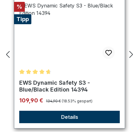
Rabatt
%
Tipp
Durchschnittliche Bewertung von 4.75 von 5 Ster
EWS Dynamic Safety S3 -
Blue/Black Edition 14394
Regulärer Preis:
Verkaufspreis:
109,90 €
134,90 €
(18.53% gespart)
Details