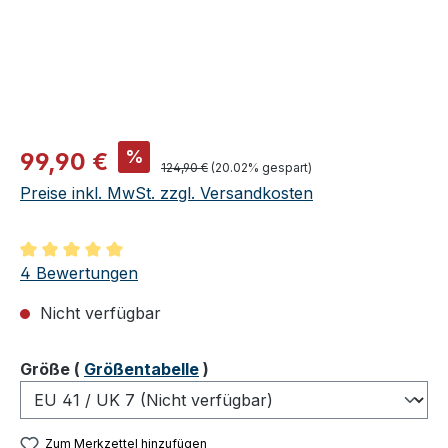
Verkaufspreis:
%
99,90 €
Regulärer Preis:
124,90 €
(20.02% gespart)
Preise inkl. MwSt. zzgl. Versandkosten
Durchschnittliche Bewertung von 5 von 5 Sternen
4 Bewertungen
Nicht verfügbar
auswählen
Größe
(
Größentabelle
)
Zum Merkzettel hinzufügen