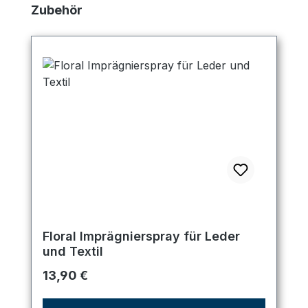
Produktgalerie überspringen
Zubehör
Floral Imprägnierspray für Leder
und Textil
Regulärer Preis:
13,90 €