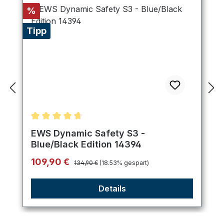
Rabatt
%
Tipp
Durchschnittliche Bewertung von 4.75 von 5 Ster
EWS Dynamic Safety S3 -
Blue/Black Edition 14394
Regulärer Preis:
Verkaufspreis:
109,90 €
134,90 €
(18.53% gespart)
Details