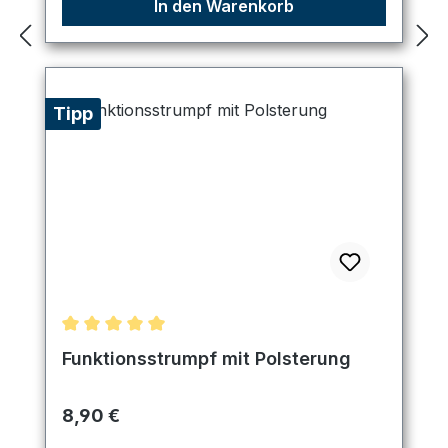
In den Warenkorb
Tipp
Durchschnittliche Bewertung von 5 von 5 Sternen
Funktionsstrumpf mit Polsterung
Regulärer Preis:
8,90 €