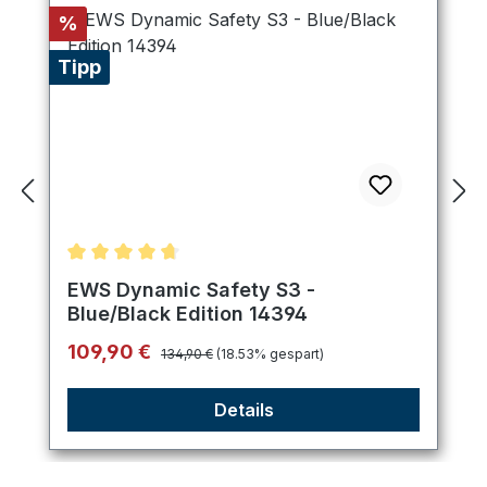
Rabatt
%
Tipp
Durchschnittliche Bewertung von 4.75 von 5 Ster
EWS Dynamic Safety S3 -
Blue/Black Edition 14394
Regulärer Preis:
Verkaufspreis:
109,90 €
134,90 €
(18.53% gespart)
Details