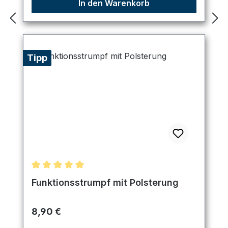
In den Warenkorb
Tipp
Durchschnittliche Bewertung von 5 von 5 Sternen
Funktionsstrumpf mit Polsterung
Regulärer Preis:
8,90 €