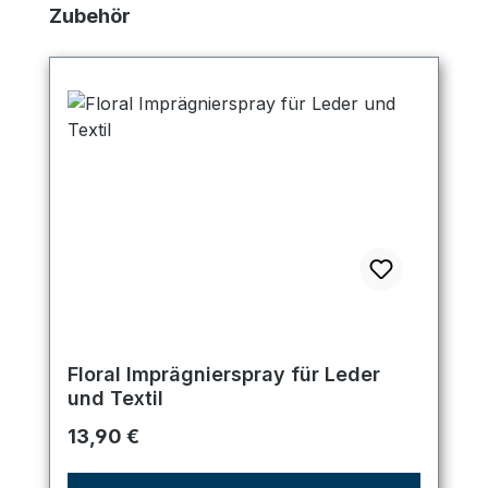
Produktgalerie überspringen
Zubehör
Floral Imprägnierspray für Leder
und Textil
Regulärer Preis:
13,90 €