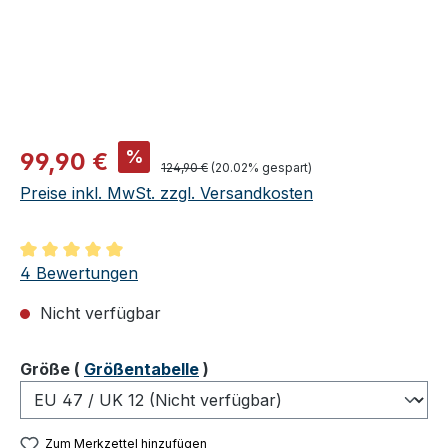
Verkaufspreis:
%
99,90 €
Regulärer Preis:
124,90 €
(20.02% gespart)
Preise inkl. MwSt. zzgl. Versandkosten
Durchschnittliche Bewertung von 5 von 5 Sternen
4 Bewertungen
Nicht verfügbar
auswählen
Größe
(
Größentabelle
)
Zum Merkzettel hinzufügen