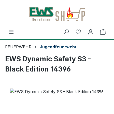
Zum Hauptinhalt springen
Ware
FEUERWEHR
Jugendfeuerwehr
EWS Dynamic Safety S3 -
Black Edition 14396
Bildergalerie überspringen