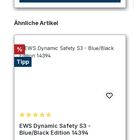
Produktgalerie überspringen
Ähnliche Artikel
Rabatt
%
Tipp
Durchschnittliche Bewertung von 4.75 von 5 Ster
EWS Dynamic Safety S3 -
Blue/Black Edition 14394