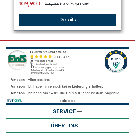
Regulärer Preis:
Verkaufspreis:
109,90 €
134,90 €
(18.53% gespart)
Details
SERVICE
ÜBER UNS