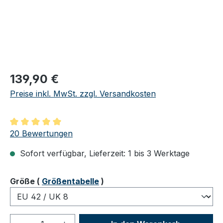
Regulärer Preis:
139,90 €
Preise inkl. MwSt. zzgl. Versandkosten
Durchschnittliche Bewertung von 5 von 5 Sternen
20 Bewertungen
Sofort verfügbar, Lieferzeit: 1 bis 3 Werktage
auswählen
Größe
(
Größentabelle
)
Produkt Anzahl: Gib den gewünschten We