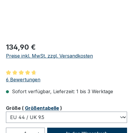
Regulärer Preis:
134,90 €
Preise inkl. MwSt. zzgl. Versandkosten
Durchschnittliche Bewertung von 4.83 von 5 Sternen
6 Bewertungen
Sofort verfügbar, Lieferzeit: 1 bis 3 Werktage
auswählen
Größe
(
Größentabelle
)
Produkt Anzahl: Gib den gewünschten We