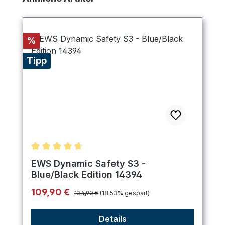
Rabatt
%
Tipp
Durchschnittliche Bewertung von 4.75 von 5 Ster
EWS Dynamic Safety S3 -
Blue/Black Edition 14394
Regulärer Preis:
Verkaufspreis:
109,90 €
134,90 €
(18.53% gespart)
Details