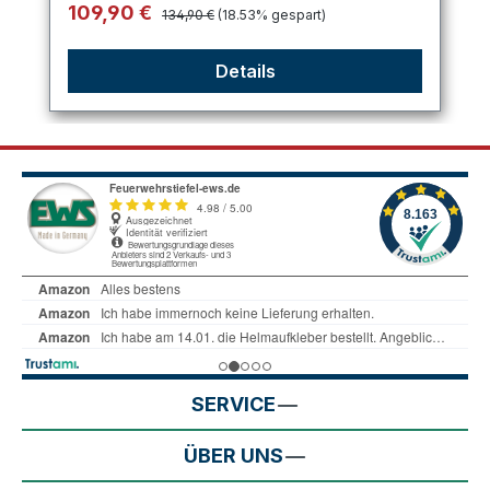
Regulärer Preis:
Verkaufspreis:
109,90 €
134,90 €
(18.53% gespart)
Details
SERVICE
ÜBER UNS