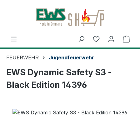
Zum Hauptinhalt springen
Ware
FEUERWEHR
Jugendfeuerwehr
EWS Dynamic Safety S3 -
Black Edition 14396
Bildergalerie überspringen