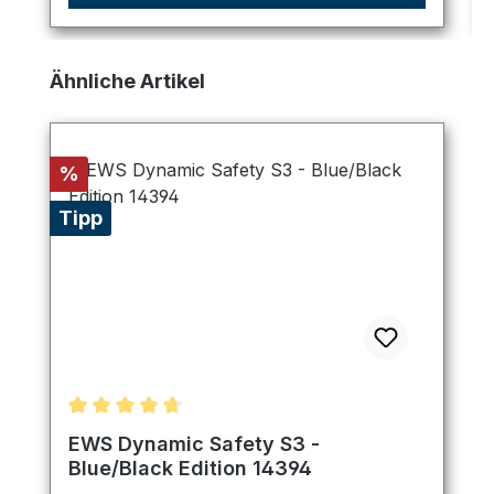
Produktgalerie überspringen
Ähnliche Artikel
Rabatt
%
Tipp
Durchschnittliche Bewertung von 4.75 von 5 Ster
EWS Dynamic Safety S3 -
Blue/Black Edition 14394