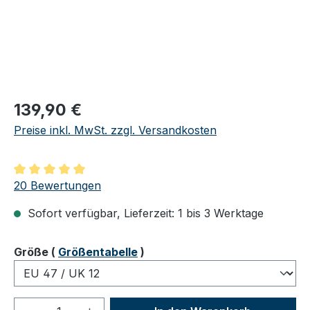
Regulärer Preis:
139,90 €
Preise inkl. MwSt. zzgl. Versandkosten
Durchschnittliche Bewertung von 5 von 5 Sternen
20 Bewertungen
Sofort verfügbar, Lieferzeit: 1 bis 3 Werktage
auswählen
Größe
(
Größentabelle
)
Produkt Anzahl: Gib den gewünschten We