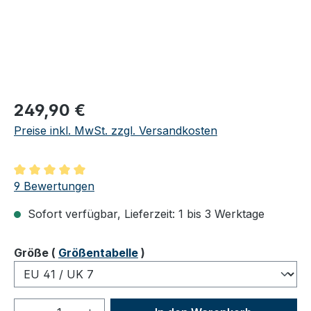
Regulärer Preis:
249,90 €
Preise inkl. MwSt. zzgl. Versandkosten
Durchschnittliche Bewertung von 5 von 5 Sternen
9 Bewertungen
Sofort verfügbar, Lieferzeit: 1 bis 3 Werktage
auswählen
Größe
(
Größentabelle
)
Produkt Anzahl: Gib den gewünschten We