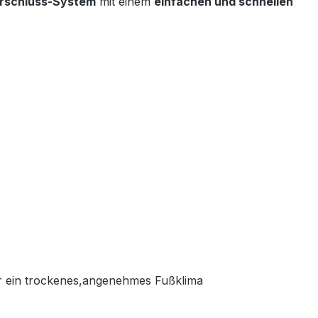
erschluss-System
mit einem
einfachen und schnellen
ür ein trockenes,angenehmes Fußklima