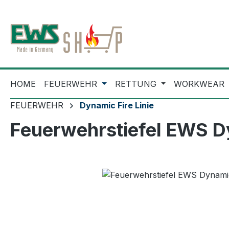
m Hauptinhalt springen
Zur Suche springen
Zur Hauptnavigation springen
HOME
FEUERWEHR
RETTUNG
WORKWEAR
FEUERWEHR
Dynamic Fire Linie
Feuerwehrstiefel EWS D
Bildergalerie überspringen