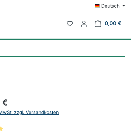
Deutsch
0,00 €
Ware
eis:
 €
. MwSt. zzgl. Versandkosten