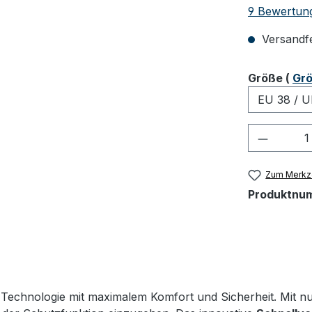
Durchschnit
9 Bewertun
Versandfer
ausw
Größe
(
Grö
Produkt
Zum Merkze
Produktnu
Technologie mit maximalem Komfort und Sicherheit. Mit nur 