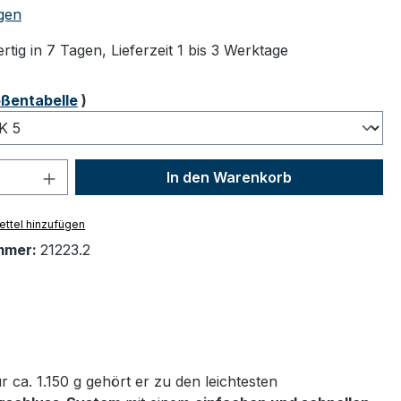
tliche Bewertung von 5 von 5 Sternen
gen
tig in 7 Tagen, Lieferzeit 1 bis 3 Werktage
ählen
ßentabelle
)
 Anzahl: Gib den gewünschten Wert ein 
In den Warenkorb
ttel hinzufügen
mmer:
21223.2
ca. 1.150 g gehört er zu den leichtesten