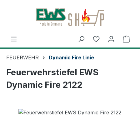
Zum Hauptinhalt springen
Ware
FEUERWEHR
Dynamic Fire Linie
Feuerwehrstiefel EWS
Dynamic Fire 2122
Bildergalerie überspringen