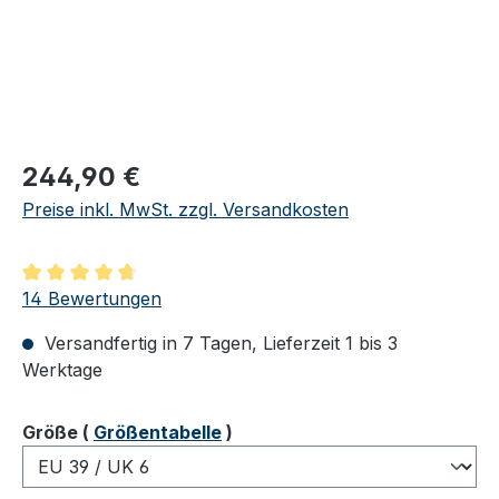
Regulärer Preis:
244,90 €
Preise inkl. MwSt. zzgl. Versandkosten
Durchschnittliche Bewertung von 4.86 von 5 Sternen
14 Bewertungen
Versandfertig in 7 Tagen, Lieferzeit 1 bis 3
Werktage
auswählen
Größe
(
Größentabelle
)