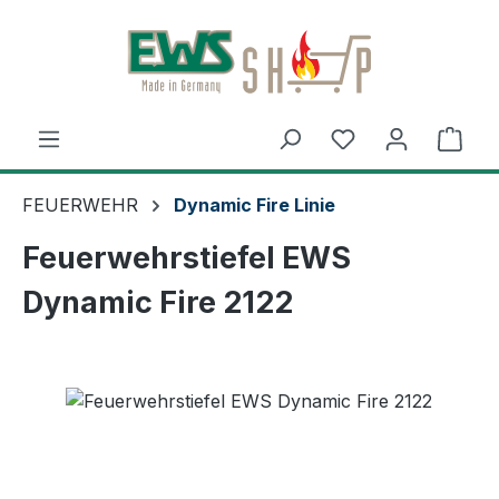
Zum Hauptinhalt springen
Ware
FEUERWEHR
Dynamic Fire Linie
Feuerwehrstiefel EWS
Dynamic Fire 2122
Bildergalerie überspringen