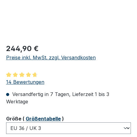
Regulärer Preis:
244,90 €
Preise inkl. MwSt. zzgl. Versandkosten
Durchschnittliche Bewertung von 4.86 von 5 Sternen
14 Bewertungen
Versandfertig in 7 Tagen, Lieferzeit 1 bis 3
Werktage
auswählen
Größe
(
Größentabelle
)