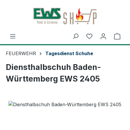
Zum Hauptinhalt springen
Ware
FEUERWEHR
Tagesdienst Schuhe
Diensthalbschuh Baden-
Württemberg EWS 2405
Bildergalerie überspringen