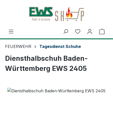
Zum Hauptinhalt springen
Ware
FEUERWEHR
Tagesdienst Schuhe
Diensthalbschuh Baden-
Württemberg EWS 2405
Bildergalerie überspringen