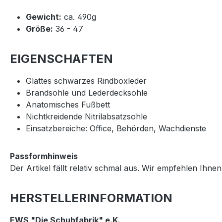
Gewicht:
ca. 490g
Größe:
36 - 47
EIGENSCHAFTEN
Glattes schwarzes Rindboxleder
Brandsohle und Lederdecksohle
Anatomisches Fußbett
Nichtkreidende Nitrilabsatzsohle
Einsatzbereiche: Office, Behörden, Wachdienste
Passformhinweis
Der Artikel fällt relativ schmal aus. Wir empfehlen Ih
HERSTELLERINFORMATION
EWS "Die Schuhfabrik" e.K.