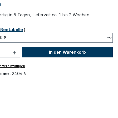
tliche Bewertung von 5 von 5 Sternen
g
tig in 5 Tagen, Lieferzeit ca. 1 bis 2 Wochen
ählen
ßentabelle
)
 Anzahl: Gib den gewünschten Wert ein 
In den Warenkorb
ttel hinzufügen
mmer:
2404.6