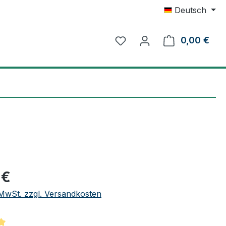
Deutsch
0,00 €
Ware
eis:
 €
. MwSt. zzgl. Versandkosten