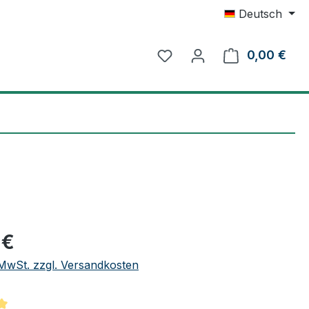
Deutsch
0,00 €
Ware
eis:
 €
. MwSt. zzgl. Versandkosten