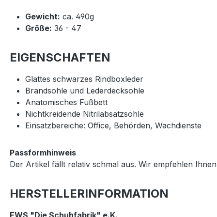
Gewicht:
ca. 490g
Größe:
36 - 47
EIGENSCHAFTEN
Glattes schwarzes Rindboxleder
Brandsohle und Lederdecksohle
Anatomisches Fußbett
Nichtkreidende Nitrilabsatzsohle
Einsatzbereiche: Office, Behörden, Wachdienste
Passformhinweis
Der Artikel fällt relativ schmal aus. Wir empfehlen Ih
HERSTELLERINFORMATION
EWS "Die Schuhfabrik" e.K.