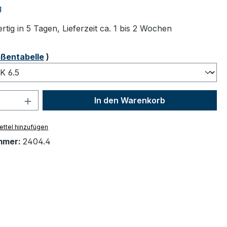
tliche Bewertung von 5 von 5 Sternen
g
tig in 5 Tagen, Lieferzeit ca. 1 bis 2 Wochen
ählen
ßentabelle
)
 Anzahl: Gib den gewünschten Wert ein 
In den Warenkorb
ttel hinzufügen
mmer:
2404.4