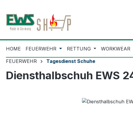
m Hauptinhalt springen
Zur Suche springen
Zur Hauptnavigation springen
HOME
FEUERWEHR
RETTUNG
WORKWEAR
FEUERWEHR
Tagesdienst Schuhe
Diensthalbschuh EWS 2
Bildergalerie überspringen