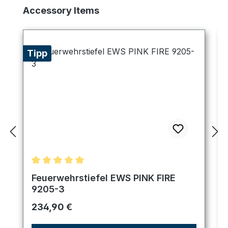
Produktgalerie überspringen
Accessory Items
Tipp
Durchschnittliche Bewertung von 5 von 5 Sternen
Feuerwehrstiefel EWS PINK FIRE
9205-3
Regulärer Preis:
234,90 €