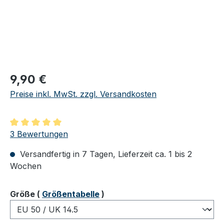
Regulärer Preis:
9,90 €
Preise inkl. MwSt. zzgl. Versandkosten
Durchschnittliche Bewertung von 5 von 5 Sternen
3 Bewertungen
Versandfertig in 7 Tagen, Lieferzeit ca. 1 bis 2
Wochen
auswählen
Größe
(
Größentabelle
)