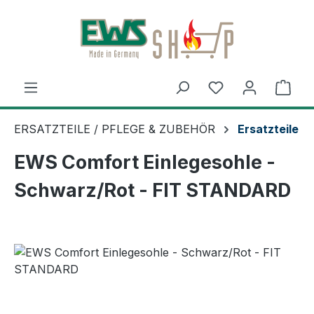
Zum Hauptinhalt springen
Ware
ERSATZTEILE / PFLEGE & ZUBEHÖR
Ersatzteile
EWS Comfort Einlegesohle -
Schwarz/Rot - FIT STANDARD
Bildergalerie überspringen