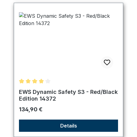
Durchschnittliche Bewertung von 4 von 5 Sternen
EWS Dynamic Safety S3 - Red/Black
Edition 14372
Regulärer Preis:
134,90 €
Details