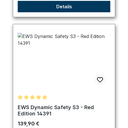
Details
Durchschnittliche Bewertung von 4.89 von 5 Ster
EWS Dynamic Safety S3 - Red
Edition 14391
Regulärer Preis:
139,90 €