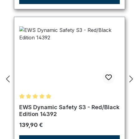
Durchschnittliche Bewertung von 5 von 5 Sternen
EWS Dynamic Safety S3 - Red/Black
Edition 14392
Regulärer Preis:
139,90 €