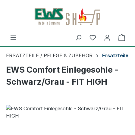
Zum Hauptinhalt springen
Ware
ERSATZTEILE / PFLEGE & ZUBEHÖR
Ersatzteile
EWS Comfort Einlegesohle -
Schwarz/Grau - FIT HIGH
Bildergalerie überspringen