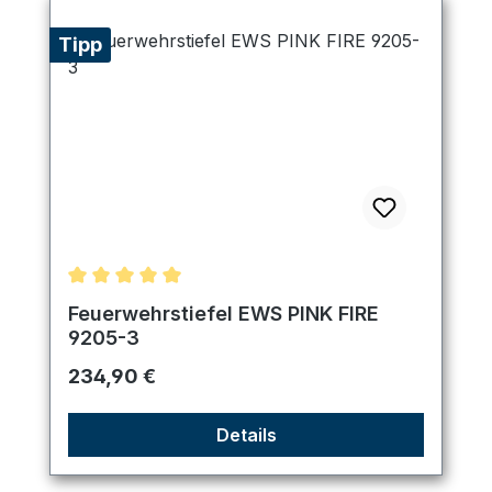
Tipp
Durchschnittliche Bewertung von 5 von 5 Sternen
Feuerwehrstiefel EWS PINK FIRE
9205-3
Regulärer Preis:
234,90 €
Details