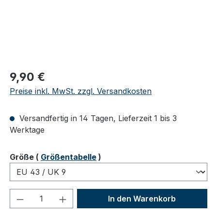
Regulärer Preis:
9,90 €
Preise inkl. MwSt. zzgl. Versandkosten
Versandfertig in 14 Tagen, Lieferzeit 1 bis 3
Werktage
auswählen
Größe
(
Größentabelle
)
Produkt Anzahl: Gib den gewünschten We
In den Warenkorb