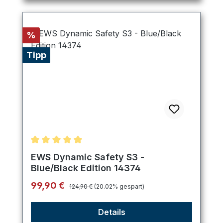
Rabatt
%
Tipp
Durchschnittliche Bewertung von 5 von 5 Sternen
EWS Dynamic Safety S3 -
Blue/Black Edition 14374
Regulärer Preis:
Verkaufspreis:
99,90 €
124,90 €
(20.02% gespart)
Details