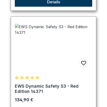
Details
Durchschnittliche Bewertung von 5 von 5 Sternen
EWS Dynamic Safety S3 - Red
Edition 14371
Regulärer Preis:
134,90 €