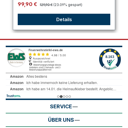
Regulärer Preis:
Verkaufspreis:
99,90 €
129,90 €
(23.09% gespart)
Details
SERVICE
ÜBER UNS