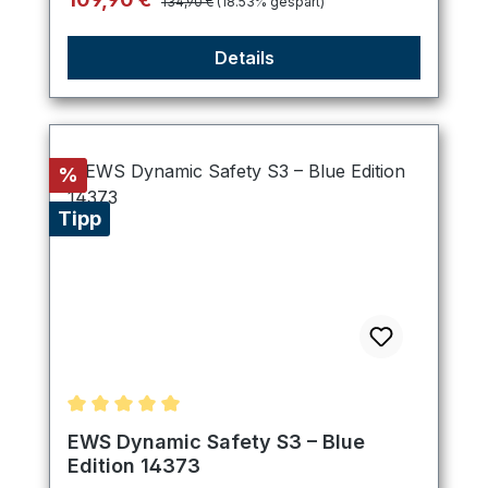
134,90 €
(18.53% gespart)
Details
Rabatt
%
Tipp
Durchschnittliche Bewertung von 5 von 5 Sternen
EWS Dynamic Safety S3 – Blue
Edition 14373