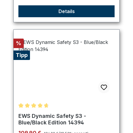
Details
Rabatt
%
Tipp
Durchschnittliche Bewertung von 4.75 von 5 Ster
EWS Dynamic Safety S3 -
Blue/Black Edition 14394
Regulärer Preis:
Verkaufspreis:
109,90 €