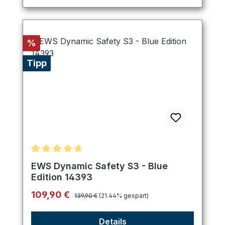
Rabatt
%
Tipp
Durchschnittliche Bewertung von 4.8 von 5 Stern
EWS Dynamic Safety S3 - Blue
Edition 14393
Regulärer Preis:
Verkaufspreis:
109,90 €
139,90 €
(21.44% gespart)
Details