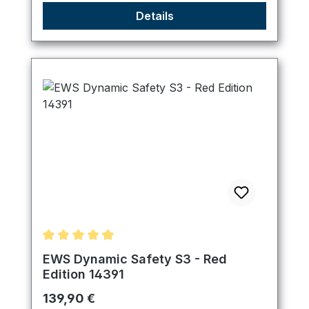
Details
Durchschnittliche Bewertung von 4.89 von 5 Ster
EWS Dynamic Safety S3 - Red
Edition 14391
Regulärer Preis:
139,90 €