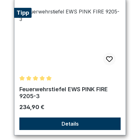
Tipp
Durchschnittliche Bewertung von 5 von 5 Sternen
Feuerwehrstiefel EWS PINK FIRE
9205-3
Regulärer Preis:
234,90 €
Details