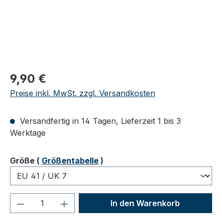
Regulärer Preis:
9,90 €
Preise inkl. MwSt. zzgl. Versandkosten
Versandfertig in 14 Tagen, Lieferzeit 1 bis 3
Werktage
auswählen
Größe
(
Größentabelle
)
Produkt Anzahl: Gib den gewünschten We
In den Warenkorb