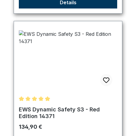
Details
Durchschnittliche Bewertung von 5 von 5 Sternen
EWS Dynamic Safety S3 - Red
Edition 14371
Regulärer Preis:
134,90 €