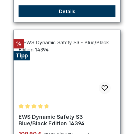
Details
Rabatt
%
Tipp
Durchschnittliche Bewertung von 4.75 von 5 Ster
EWS Dynamic Safety S3 -
Blue/Black Edition 14394
Regulärer Preis:
Verkaufspreis:
109,90 €