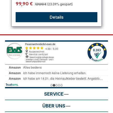
Regulärer Preis:
Verkaufspreis:
99,90 €
129,90 €
(23.09% gespart)
Details
SERVICE
ÜBER UNS