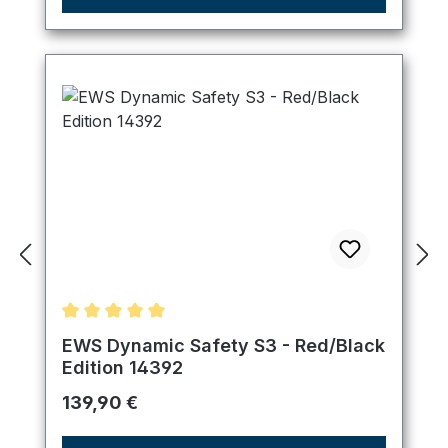
Durchschnittliche Bewertung von 5 von 5 Sternen
EWS Dynamic Safety S3 - Red/Black
Edition 14392
Regulärer Preis:
139,90 €