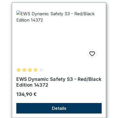
Durchschnittliche Bewertung von 4 von 5 Sternen
EWS Dynamic Safety S3 - Red/Black
Edition 14372
Regulärer Preis:
134,90 €
Details