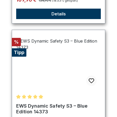
134,90 €
(18.53% gespart)
Details
Rabatt
%
Tipp
Durchschnittliche Bewertung von 5 von 5 Sternen
EWS Dynamic Safety S3 – Blue
Edition 14373