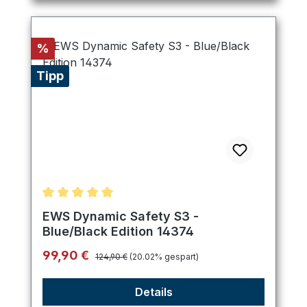
Rabatt
%
Tipp
Durchschnittliche Bewertung von 5 von 5 Sternen
EWS Dynamic Safety S3 -
Blue/Black Edition 14374
Regulärer Preis:
Verkaufspreis:
99,90 €
124,90 €
(20.02% gespart)
Details