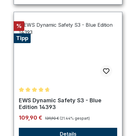
Rabatt
%
Tipp
Durchschnittliche Bewertung von 4.8 von 5 Stern
EWS Dynamic Safety S3 - Blue
Edition 14393
Regulärer Preis:
Verkaufspreis:
109,90 €
139,90 €
(21.44% gespart)
Details