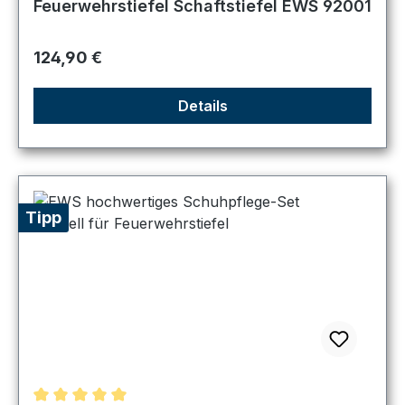
Feuerwehrstiefel Schaftstiefel EWS 92001
Regulärer Preis:
124,90 €
Details
Tipp