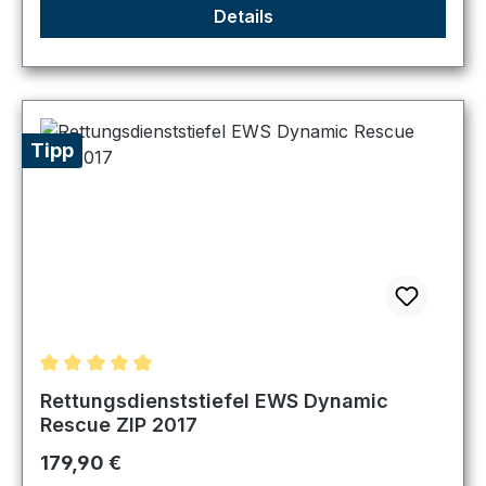
Details
Tipp
Durchschnittliche Bewertung von 4.89 von 5 Sternen
Rettungsdienststiefel EWS Dynamic
Rescue ZIP 2017
Regulärer Preis:
179,90 €