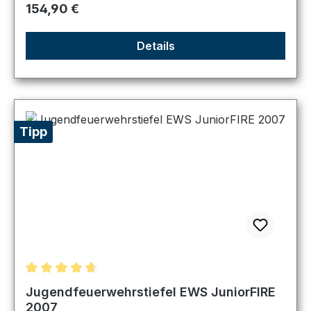
Regulärer Preis:
154,90 €
Details
Tipp
Durchschnittliche Bewertung von 4.67 von 5 Sternen
Jugendfeuerwehrstiefel EWS JuniorFIRE
2007