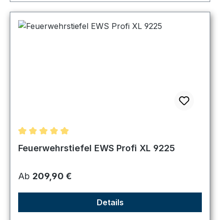
Durchschnittliche Bewertung von 5 von 5 Sternen
Feuerwehrstiefel EWS Profi XL 9225
Regulärer Preis:
Ab
209,90 €
Details