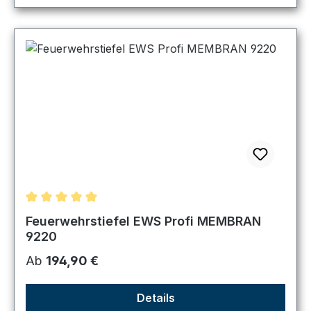
Durchschnittliche Bewertung von 5 von 5 Sternen
Feuerwehrstiefel EWS Profi MEMBRAN
9220
Regulärer Preis:
Ab
194,90 €
Details