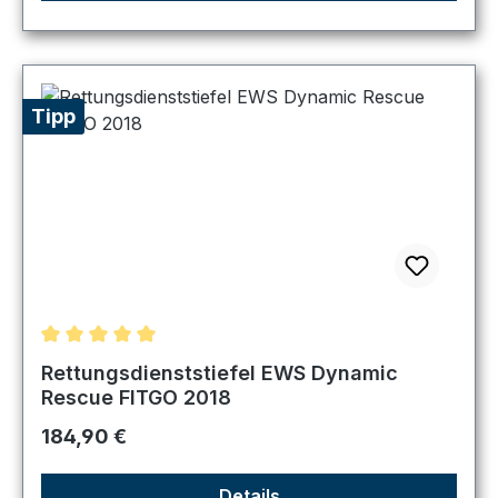
Tipp
Durchschnittliche Bewertung von 5 von 5 Sternen
Rettungsdienststiefel EWS Dynamic
Rescue FITGO 2018
Regulärer Preis:
184,90 €
Details