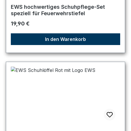
Durchschnittliche Bewertung von 5 von 5 Sternen
EWS hochwertiges Schuhpflege-Set
speziell für Feuerwehrstiefel
Regulärer Preis:
19,90 €
In den Warenkorb