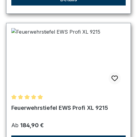
Durchschnittliche Bewertung von 5 von 5 Sternen
Feuerwehrstiefel EWS Profi XL 9215
Regulärer Preis:
Ab
184,90 €