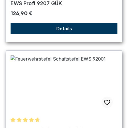
EWS Profi 9207 GÜK
Regulärer Preis:
124,90 €
Details
Durchschnittliche Bewertung von 4.83 von 5 Sternen