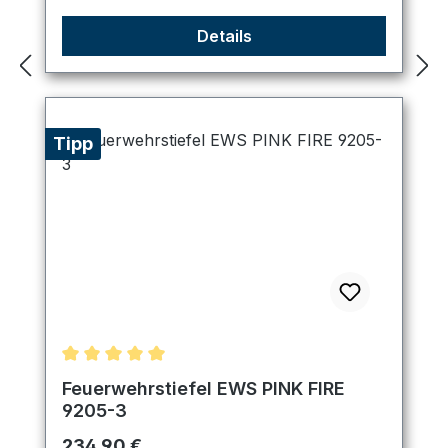
Details
Tipp
Durchschnittliche Bewertung von 5 von 5 Sternen
Feuerwehrstiefel EWS PINK FIRE
9205-3
Regulärer Preis:
234,90 €