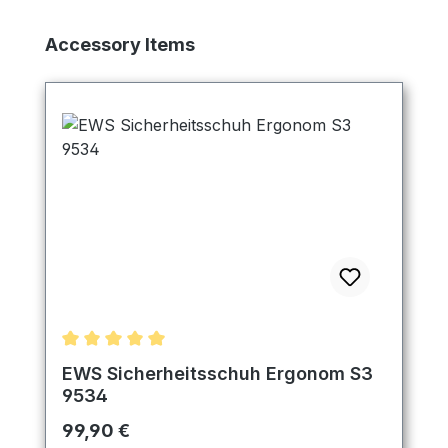
Produktgalerie überspringen
Accessory Items
Durchschnittliche Bewertung von 5 von 5 Sternen
EWS Sicherheitsschuh Ergonom S3
9534
Regulärer Preis:
99,90 €