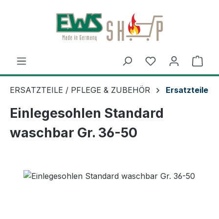
Zum Hauptinhalt springen
Ware
ERSATZTEILE / PFLEGE & ZUBEHÖR
Ersatzteile
Einlegesohlen Standard
waschbar Gr. 36-50
Bildergalerie überspringen