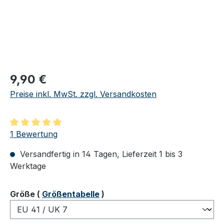
Regulärer Preis:
9,90 €
Preise inkl. MwSt. zzgl. Versandkosten
Durchschnittliche Bewertung von 5 von 5 Sternen
1 Bewertung
Versandfertig in 14 Tagen, Lieferzeit 1 bis 3
Werktage
auswählen
Größe
(
Größentabelle
)