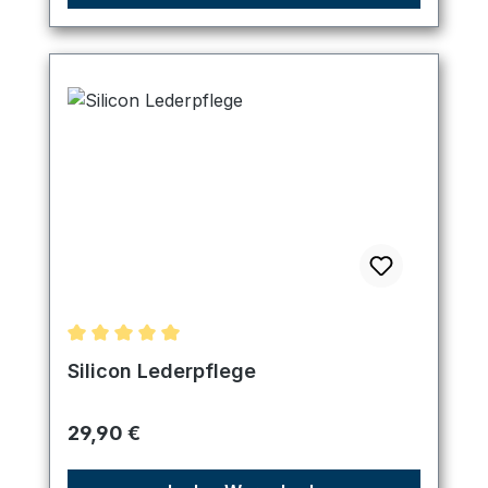
Durchschnittliche Bewertung von 5 von 5 Sternen
Silicon Lederpflege
Regulärer Preis:
29,90 €