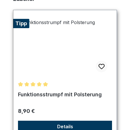
Tipp
Durchschnittliche Bewertung von 5 von 5 Sternen
Funktionsstrumpf mit Polsterung
Regulärer Preis:
8,90 €
Details