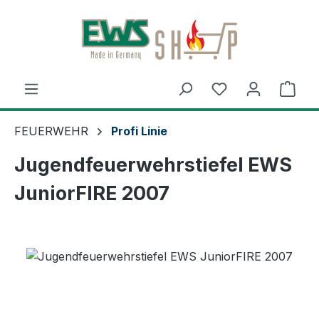
Zum Hauptinhalt springen
Ware
FEUERWEHR
Profi Linie
Jugendfeuerwehrstiefel EWS
JuniorFIRE 2007
Bildergalerie überspringen