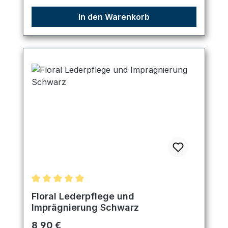
In den Warenkorb
Durchschnittliche Bewertung von 5 von 5 Sternen
Floral Lederpflege und
Imprägnierung Schwarz
Regulärer Preis:
8,90 €