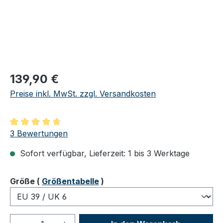
Regulärer Preis:
139,90 €
Preise inkl. MwSt. zzgl. Versandkosten
Durchschnittliche Bewertung von 4.67 von 5 Sternen
3 Bewertungen
Sofort verfügbar, Lieferzeit: 1 bis 3 Werktage
auswählen
Größe
(
Größentabelle
)
Produkt Anzahl: Gib den gewünschten We