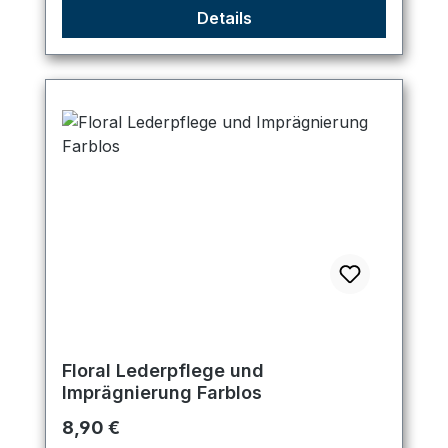
Details
Floral Lederpflege und
Imprägnierung Farblos
Regulärer Preis:
8,90 €