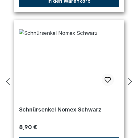
In den Warenkorb
Schnürsenkel Nomex Schwarz
Regulärer Preis:
8,90 €