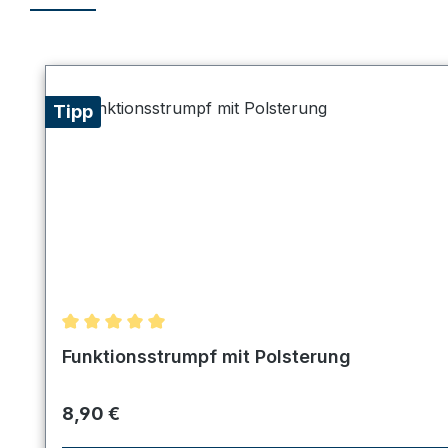
Produktgalerie überspringen
Tipp
Durchschnittliche Bewertung von 5 von 5 Sternen
Funktionsstrumpf mit Polsterung
Regulärer Preis:
8,90 €