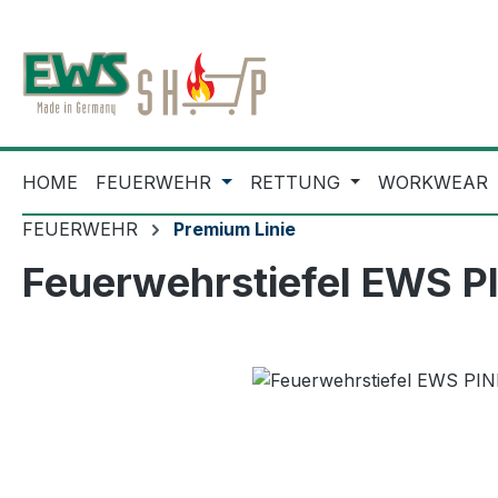
m Hauptinhalt springen
Zur Suche springen
Zur Hauptnavigation springen
HOME
FEUERWEHR
RETTUNG
WORKWEAR
FEUERWEHR
Premium Linie
Feuerwehrstiefel EWS P
Bildergalerie überspringen