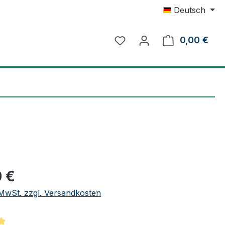
Deutsch
0,00 €
Ware
eis:
 €
. MwSt. zzgl. Versandkosten