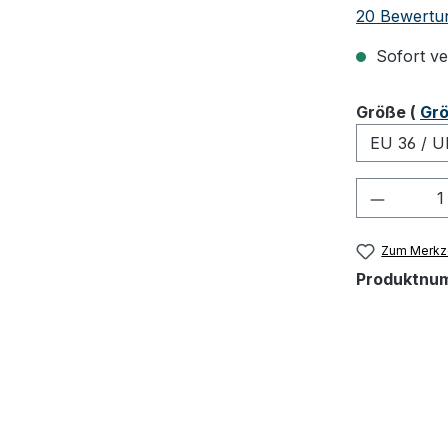
Durchschnit
20 Bewertu
Sofort ver
ausw
Größe
(
Grö
Produkt
Zum Merkze
Produktnu