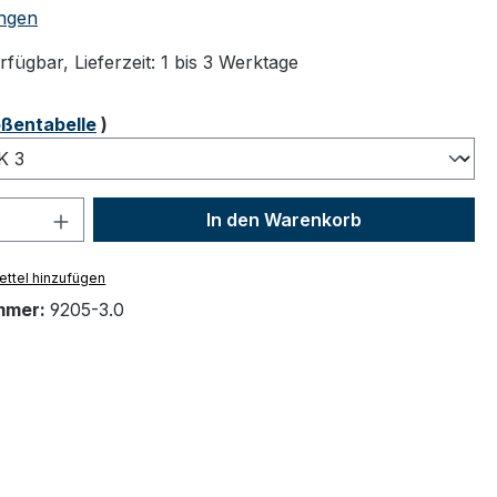
tliche Bewertung von 5 von 5 Sternen
ngen
fügbar, Lieferzeit: 1 bis 3 Werktage
ählen
ßentabelle
)
 Anzahl: Gib den gewünschten Wert ein 
In den Warenkorb
ttel hinzufügen
mmer:
9205-3.0