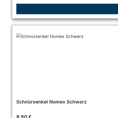
Schnürsenkel Nomex Schwarz
Regulärer Preis:
8,90 €