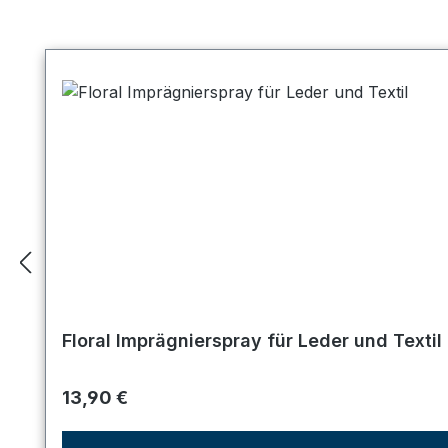
Produktgalerie überspringen
Floral Imprägnierspray für Leder und Textil
Regulärer Preis:
13,90 €