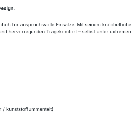
esign.
sschuh für anspruchsvolle Einsätze. Mit seinem knöchelhoh
z und hervorragenden Tragekomfort – selbst unter extreme
 / kunststoffummantelt)