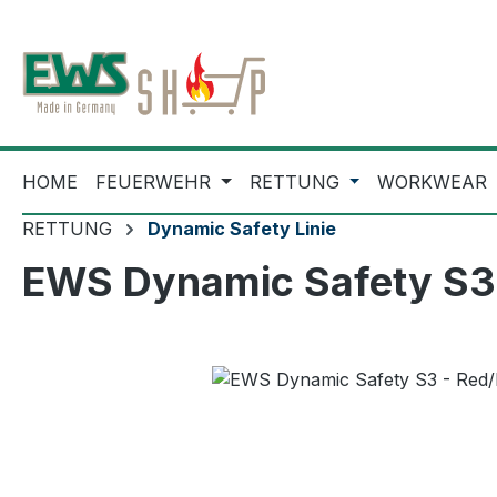
m Hauptinhalt springen
Zur Suche springen
Zur Hauptnavigation springen
HOME
FEUERWEHR
RETTUNG
WORKWEAR
RETTUNG
Dynamic Safety Linie
EWS Dynamic Safety S3 
Bildergalerie überspringen