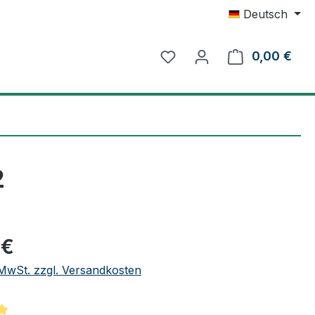
Deutsch
0,00 €
Ware
2
eis:
 €
. MwSt. zzgl. Versandkosten