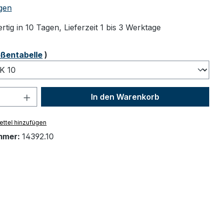
tliche Bewertung von 5 von 5 Sternen
gen
tig in 10 Tagen, Lieferzeit 1 bis 3 Werktage
ählen
ßentabelle
)
 Anzahl: Gib den gewünschten Wert ein 
In den Warenkorb
ttel hinzufügen
mmer:
14392.10