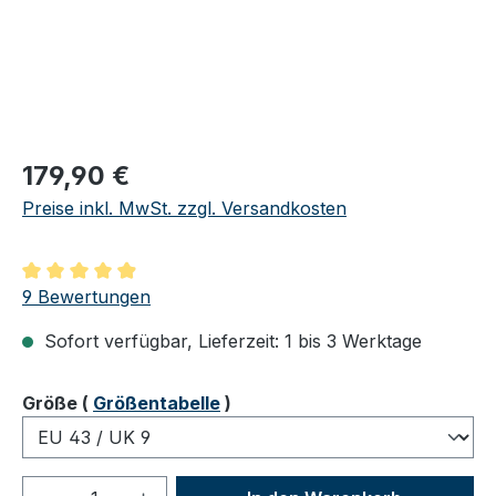
Regulärer Preis:
179,90 €
Preise inkl. MwSt. zzgl. Versandkosten
Durchschnittliche Bewertung von 4.89 von 5 Sternen
9 Bewertungen
Sofort verfügbar, Lieferzeit: 1 bis 3 Werktage
auswählen
Größe
(
Größentabelle
)
Produkt Anzahl: Gib den gewünschten We