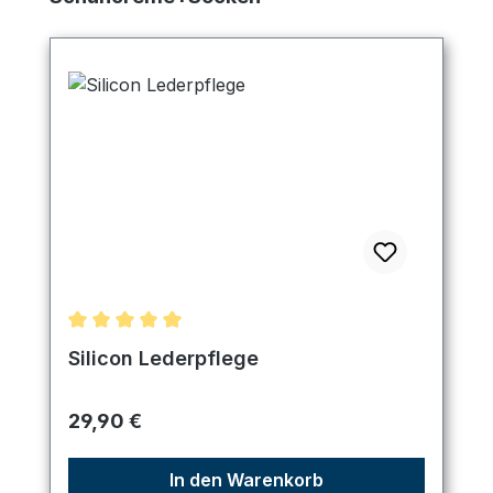
Durchschnittliche Bewertung von 5 von 5 Sternen
Silicon Lederpflege
Regulärer Preis:
29,90 €
In den Warenkorb