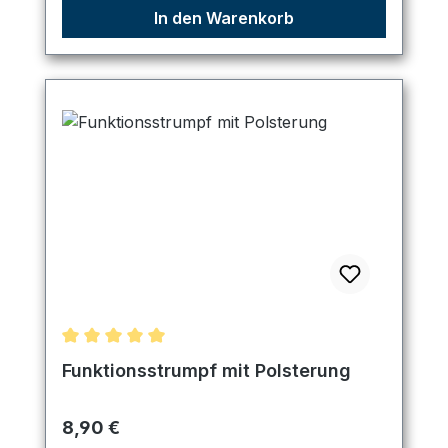
In den Warenkorb
Durchschnittliche Bewertung von 5 von 5 Sternen
Funktionsstrumpf mit Polsterung
Regulärer Preis:
8,90 €