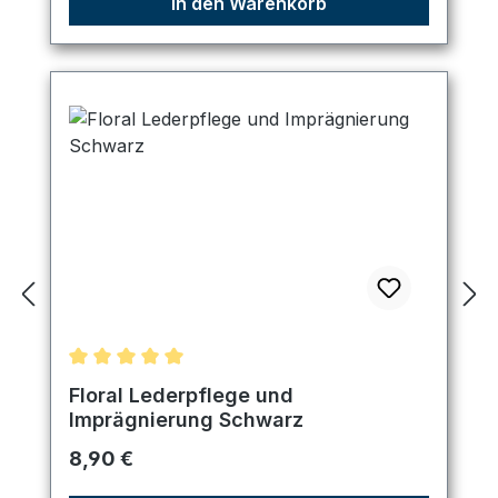
In den Warenkorb
Durchschnittliche Bewertung von 5 von 5 Sternen
Floral Lederpflege und
Imprägnierung Schwarz
Regulärer Preis:
8,90 €