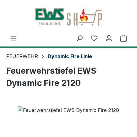
Zum Hauptinhalt springen
Ware
FEUERWEHR
Dynamic Fire Linie
Feuerwehrstiefel EWS
Dynamic Fire 2120
Bildergalerie überspringen