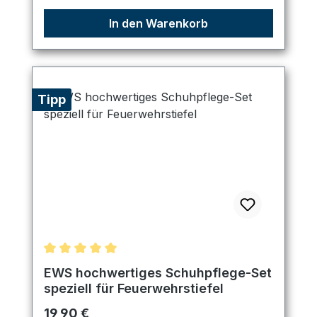
In den Warenkorb
Tipp
Durchschnittliche Bewertung von 5 von 5 Sternen
EWS hochwertiges Schuhpflege-Set
speziell für Feuerwehrstiefel
Regulärer Preis:
19,90 €