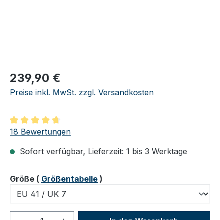
Regulärer Preis:
239,90 €
Preise inkl. MwSt. zzgl. Versandkosten
Durchschnittliche Bewertung von 4.83 von 5 Sternen
18 Bewertungen
Sofort verfügbar, Lieferzeit: 1 bis 3 Werktage
auswählen
Größe
(
Größentabelle
)
Produkt Anzahl: Gib den gewünschten We