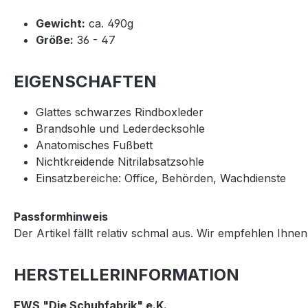
Gewicht:
ca. 490g
Größe:
36 - 47
EIGENSCHAFTEN
Glattes schwarzes Rindboxleder
Brandsohle und Lederdecksohle
Anatomisches Fußbett
Nichtkreidende Nitrilabsatzsohle
Einsatzbereiche: Office, Behörden, Wachdienste
Passformhinweis
Der Artikel fällt relativ schmal aus. Wir empfehlen Ih
HERSTELLERINFORMATION
EWS "Die Schuhfabrik" e.K.