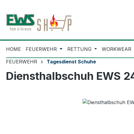
m Hauptinhalt springen
Zur Suche springen
Zur Hauptnavigation springen
HOME
FEUERWEHR
RETTUNG
WORKWEAR
FEUERWEHR
Tagesdienst Schuhe
Diensthalbschuh EWS 2
Bildergalerie überspringen