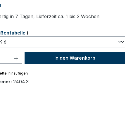
tliche Bewertung von 5 von 5 Sternen
g
tig in 7 Tagen, Lieferzeit ca. 1 bis 2 Wochen
ählen
ßentabelle
)
 Anzahl: Gib den gewünschten Wert ein 
In den Warenkorb
ttel hinzufügen
mmer:
2404.3