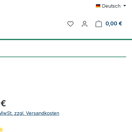
Deutsch
0,00 €
Ware
eis:
 €
. MwSt. zzgl. Versandkosten