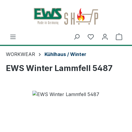
Zum Hauptinhalt springen
Ware
WORKWEAR
Kühlhaus / Winter
EWS Winter Lammfell 5487
Bildergalerie überspringen