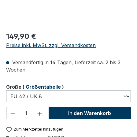
Regulärer Preis:
149,90 €
Preise inkl. MwSt. zzgl. Versandkosten
Versandfertig in 14 Tagen, Lieferzeit ca. 2 bis 3
Wochen
auswählen
Größe
(
Größentabelle
)
Produkt Anzahl: Gib den gewünschten We
In den Warenkorb
Zum Merkzettel hinzufügen