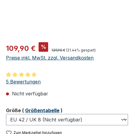
Verkaufspreis:
%
109,90 €
Regulärer Preis:
139,90 €
(21.44% gespart)
Preise inkl. MwSt. zzgl. Versandkosten
Durchschnittliche Bewertung von 4.8 von 5 Sternen
5 Bewertungen
Nicht verfügbar
auswählen
Größe
(
Größentabelle
)
Zum Merkzettel hinzufügen