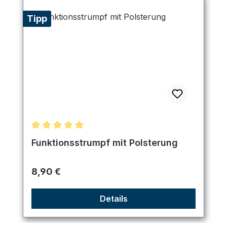
Tipp
Durchschnittliche Bewertung von 5 von 5 Sternen
Funktionsstrumpf mit Polsterung
Regulärer Preis:
8,90 €
Details