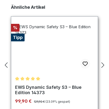
Produktgalerie überspringen
Ähnliche Artikel
Rabatt
%
Tipp
Durchschnittliche Bewertung von 5 von 5 Sternen
EWS Dynamic Safety S3 – Blue
Edition 14373
Regulärer Preis:
Verkaufspreis:
99,90 €
129,90 €
(23.09% gespart)