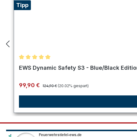
Tipp
Durchschnittliche Bewertung von 5 von 5 Sternen
EWS Dynamic Safety S3 - Blue/Black Editi
Regulärer Preis:
Verkaufspreis:
99,90 €
124,90 €
(20.02% gespart)