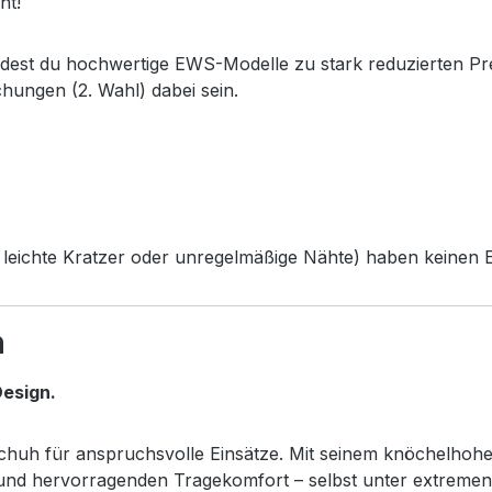
ht!
ndest du hochwertige EWS-Modelle zu stark reduzierten Pr
chungen (2. Wahl) dabei sein.
leichte Kratzer oder unregelmäßige Nähte) haben keinen Ei
h
esign.
sschuh für anspruchsvolle Einsätze. Mit seinem knöchelhoh
z und hervorragenden Tragekomfort – selbst unter extreme