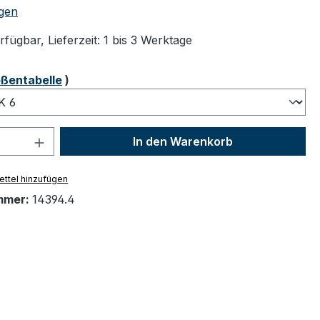
tliche Bewertung von 4.75 von 5 Sternen
gen
fügbar, Lieferzeit: 1 bis 3 Werktage
ählen
ßentabelle
)
 Anzahl: Gib den gewünschten Wert ein 
In den Warenkorb
ttel hinzufügen
mmer:
14394.4