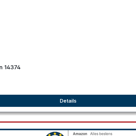
on 14374
Details