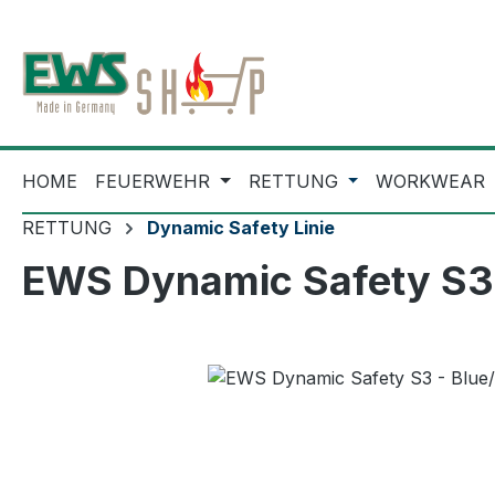
m Hauptinhalt springen
Zur Suche springen
Zur Hauptnavigation springen
HOME
FEUERWEHR
RETTUNG
WORKWEAR
RETTUNG
Dynamic Safety Linie
EWS Dynamic Safety S3 -
Bildergalerie überspringen