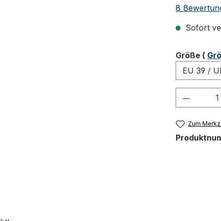
Durchschnit
8 Bewertun
Sofort ver
ausw
Größe
(
Grö
Produkt
Zum Merkze
Produktnu