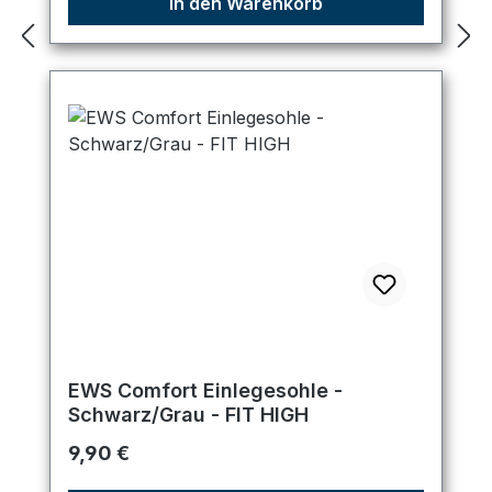
In den Warenkorb
EWS Comfort Einlegesohle -
Schwarz/Grau - FIT HIGH
Regulärer Preis:
9,90 €