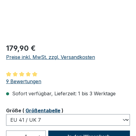
Regulärer Preis:
179,90 €
Preise inkl. MwSt. zzgl. Versandkosten
Durchschnittliche Bewertung von 4.89 von 5 Sternen
9 Bewertungen
Sofort verfügbar, Lieferzeit: 1 bis 3 Werktage
auswählen
Größe
(
Größentabelle
)
Produkt Anzahl: Gib den gewünschten We