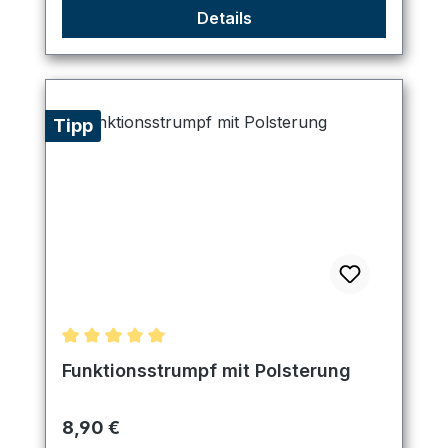
Details
Tipp
Durchschnittliche Bewertung von 5 von 5 Sternen
Funktionsstrumpf mit Polsterung
Regulärer Preis:
8,90 €